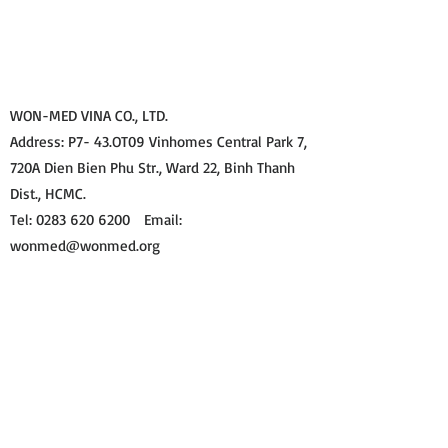
WON-MED VINA CO., LTD.
Address: P7- 43.OT09 Vinhomes Central Park 7,
720A Dien Bien Phu Str., Ward 22, Binh Thanh
Dist., HCMC.
Tel: 0283 620 6200 Email:
wonmed@wonmed.org
KOREA HEAD OFFICE
Address: Rm512, Hanshin IT Tower, 272, Digital-
ro, Guro-gu, Seoul, Republic of Korea.
Tel: +82 70 8730 7450 Email:
wonmdd@gmail.com