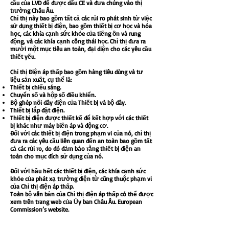
cầu của LVD để được dấu CE và đưa chúng vào thị
trường Châu Âu.
Chỉ thị này bao gồm tất cả các rủi ro phát sinh từ việc
sử dụng thiết bị điện, bao gồm thiết bị cơ học và hóa
học, các khía cạnh sức khỏe của tiếng ồn và rung
động, và các khía cạnh công thái học. Chỉ thị đưa ra
mười một mục tiêu an toàn, đại diện cho các yêu cầu
thiết yếu.
Chỉ thị Điện áp thấp bao gồm hàng tiêu dùng và tư
liệu sản xuất, cụ thể là:
Thiết bị chiếu sáng.
Chuyển số và hộp số điều khiển.
Bộ ghép nối dây điện của Thiết bị và bộ dây.
Thiết bị lắp đặt điện.
Thiết bị điện được thiết kế để kết hợp với các thiết
bị khác như máy biến áp và động cơ.
Đối với các thiết bị điện trong phạm vi của nó, chỉ thị
đưa ra các yêu cầu liên quan đến an toàn bao gồm tất
cả các rủi ro, do đó đảm bảo rằng thiết bị điện an
toàn cho mục đích sử dụng của nó.
Đối với hầu hết các thiết bị điện, các khía cạnh sức
khỏe của phát xạ trường điện từ cũng thuộc phạm vi
của Chỉ thị điện áp thấp.
Toàn bộ văn bản của Chỉ thị điện áp thấp có thể được
xem trên trang web của Ủy ban Châu Âu. European
Commission’s website.