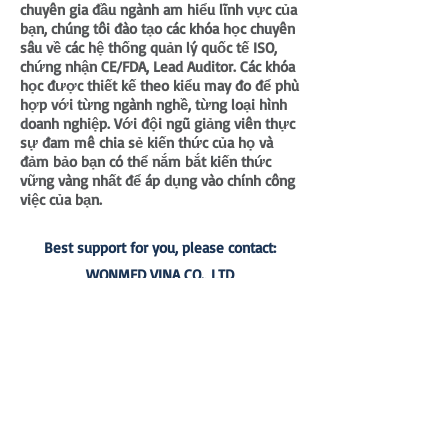
chuyên gia đầu ngành am hiểu lĩnh vực của
bạn, chúng tôi đào tạo các khóa học chuyên
sâu về các hệ thống quản lý quốc tế ISO,
chứng nhận CE/FDA, Lead Auditor. Các khóa
học được thiết kế theo kiểu may đo để phù
hợp với từng ngành nghề, từng loại hình
doanh nghiệp. Với đội ngũ giảng viên thực
sự đam mê chia sẻ kiến thức của họ và
đảm bảo bạn có thể nắm bắt kiến thức
vững vàng nhất để áp dụng vào chính công
việc của bạn.
Best support for you, please contact:
WONMED VINA CO., LTD
Hotline:
+84 978 719 518
– Email:
wonmed@wonmed.org