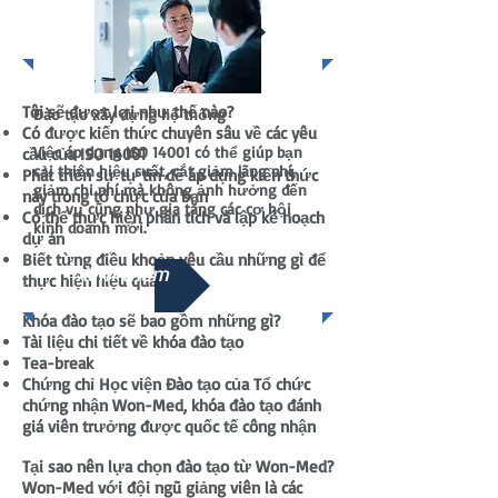
Xem thêm
Tôi sẽ được lợi như thế nào?
Đào tạo xây dựng hệ thống
Có được kiến thức chuyên sâu về các yêu
Việc áp dụng ISO 14001 có thể giúp bạn
cầu của ISO 14001
cải thiện hiệu suất, cắt giảm lãng phí,
Phát triển sự tự tin để áp dụng kiến thức
giảm chi phí mà không ảnh hưởng đến
này trong tổ chức của bạn
dịch vụ cũng như gia tăng các cơ hội
Có thể thực hiện phân tích và lập kế hoạch
kinh doanh mới.
dự án
Biết từng điều khoản yêu cầu những gì để
Xem thêm
thực hiện hiệu quả
Khóa đào tạo sẽ bao gồm những gì?
Tài liệu chi tiết về khóa đào tạo
Tea-break
Chứng chỉ Học viện Đào tạo của Tổ chức
chứng nhận Won-Med, khóa đào tạo đánh
giá viên trưởng được quốc tế công nhận
Tại sao nên lựa chọn đào tạo từ Won-Med?
Won-Med với đội ngũ giảng viên là các